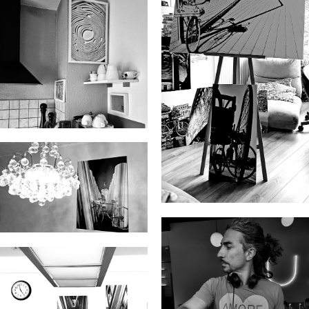
Luise Gomez
Forexbeispiele
Sebastian
Mannheimer
Danjosound