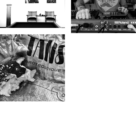
Billiardfreunde 1947
e.v.
TANS Brotboutique